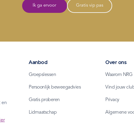
Ik ga ervoor
Gratis vip pas
Aanbod
Over ons
Groepslessen
Waarom NRG
Persoonlijk beweegadvies
Vind jouw clu
l
Gratis proberen
Privacy
 en
Lidmaatschap
Algemene vo
ier