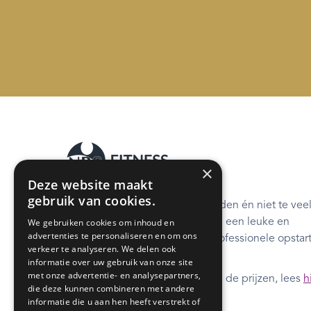
×
Deze website maakt
gebruik van cookies.
Wil jij op plezierige wijze fitter worden én niet te vee
We gebruiken cookies om inhoud en
betalen? Bij NRG Fitness sport je in een leuke en
advertenties te personaliseren en om ons
aangename omgeving met een professionele opstart
verkeer te analyseren. We delen ook
opvolging. It's all about YOU!
informatie over uw gebruik van onze site
met onze advertentie- en analysepartners,
*Vanaf 1 januari 2026 indexatie van de prijzen, lees
h
die deze kunnen combineren met andere
meer.
informatie die u aan hen heeft verstrekt of