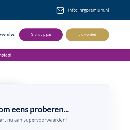
info@nrgpremium.nl
Zwemles
Gratis vip pas
Lid worden
nstap!
om eens proberen...
tart nu aan supervoorwaarden!