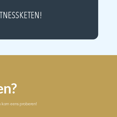
en?
n kom eens proberen!