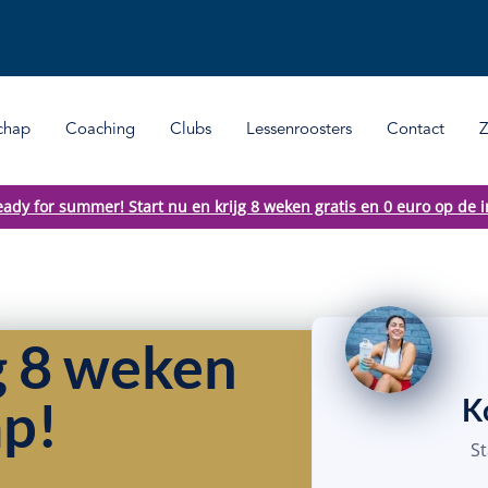
chap
Coaching
Clubs
Lessenroosters
Contact
eady for summer! Start nu en krijg 8 weken gratis en 0 euro op de i
jg 8 weken
ap!
K
S