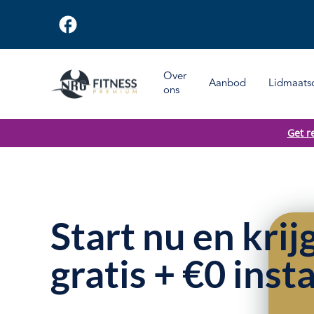
Over
Aanbod
Lidmaats
ons
Get r
Start nu en kri
gratis + €0 inst