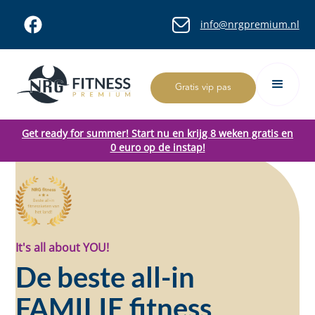
info@nrgpremium.nl
Gratis vip pas
Get ready for summer! Start nu en krijg 8 weken gratis en
0 euro op de instap!
It's all about YOU!
De beste all-in
FAMILIE fitness