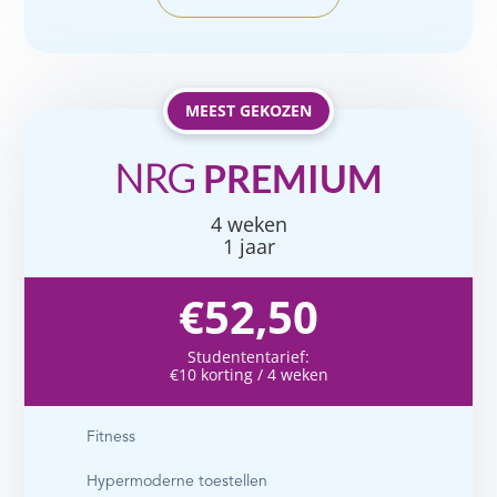
MEEST GEKOZEN
NRG
PREMIUM
4 weken
1 jaar
€52,50
Studententarief:
€10 korting / 4 weken
Fitness
Hypermoderne toestellen