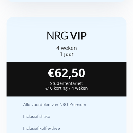
NRG
VIP
4 weken
1 jaar
€62,50
Studententarief:
€10 korting / 4 weken
Alle voordelen van NRG Premium
Inclusief shake
Inclusief koffie/thee