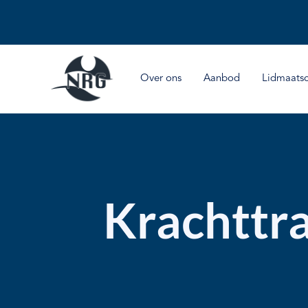
Over ons
Aanbod
Lidmaats
Krachttr