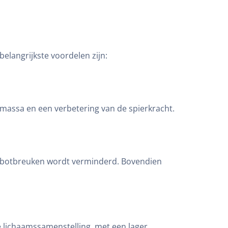
elangrijkste voordelen zijn:
ermassa en een verbetering van de spierkracht.
en botbreuken wordt verminderd. Bovendien
e lichaamssamenstelling, met een lager