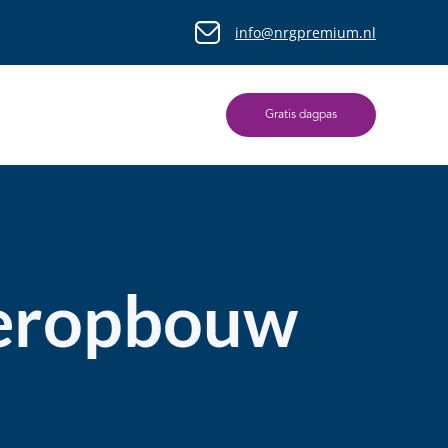
info@nrgpremium.nl
Gratis dagpas
ieropbouw