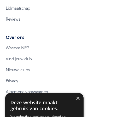
Lidmaatschap
Reviews
Over ons
Waarom NRG
Vind jouw club
Nieuwe clubs
Privacy
Algemene voorwaarden
×
Deze website maakt
NRG huisregels
gebruik van cookies.
We gebruiken cookies om inhoud en