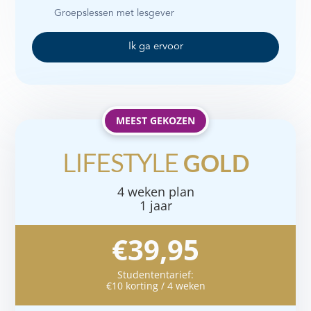
Groepslessen met lesgever
Ik ga ervoor
MEEST GEKOZEN
LIFESTYLE
GOLD
4 weken plan
1 jaar
€39,95
Studententarief:
€10 korting / 4 weken