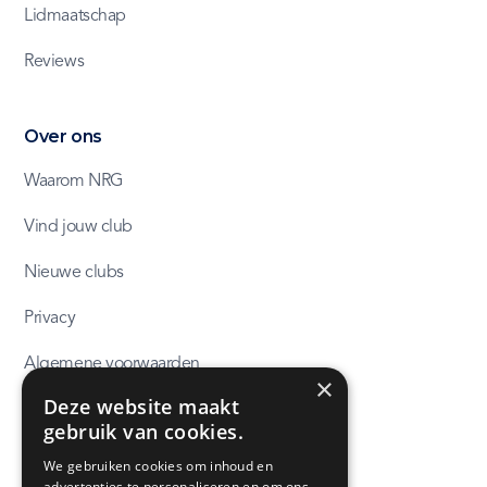
Lidmaatschap
Reviews
Over ons
Waarom NRG
Vind jouw club
Nieuwe clubs
Privacy
Algemene voorwaarden
×
Deze website maakt
NRG huisregels
gebruik van cookies.
We gebruiken cookies om inhoud en
Contact
advertenties te personaliseren en om ons