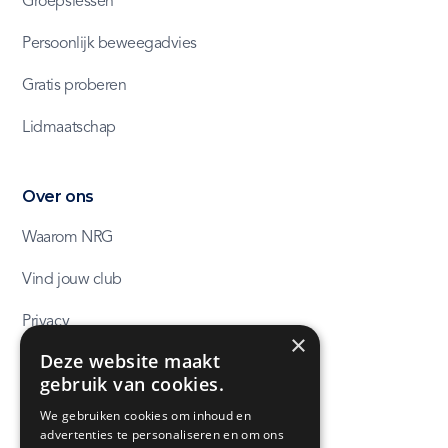
Groepslessen
Persoonlijk beweegadvies
Gratis proberen
Lidmaatschap
Over ons
Waarom NRG
Vind jouw club
Privacy
×
Deze website maakt
Algemene voorwaarden
gebruik van cookies.
We gebruiken cookies om inhoud en
Contact
advertenties te personaliseren en om ons